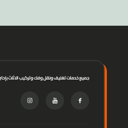
جميع خدمات تغليف ونقل وفك وتركيب الاثاث بإحترا