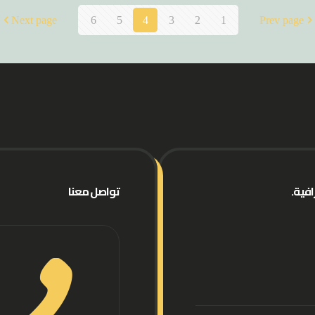
Next page
6
5
4
3
2
1
Prev page
فية.
تواصل معنا