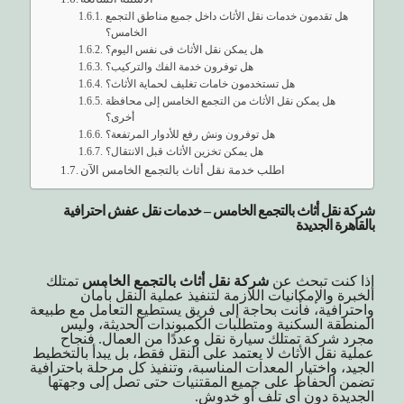
هل تقدمون خدمات نقل الأثاث داخل جميع مناطق التجمع
الخامس؟
هل يمكن نقل الأثاث فى نفس اليوم؟
هل توفرون خدمة الفك والتركيب؟
هل تستخدمون خامات تغليف لحماية الأثاث؟
هل يمكن نقل الأثاث من التجمع الخامس إلى محافظة
أخرى؟
هل توفرون ونش رفع للأدوار المرتفعة؟
هل يمكن تخزين الأثاث قبل الانتقال؟
اطلب خدمة نقل أثاث بالتجمع الخامس الآن
شركة نقل أثاث بالتجمع الخامس – خدمات نقل عفش احترافية
بالقاهرة الجديدة
إذا كنت تبحث عن
شركة نقل أثاث بالتجمع الخامس
تمتلك
الخبرة والإمكانيات اللازمة لتنفيذ عملية النقل بأمان
واحترافية، فأنت بحاجة إلى فريق يستطيع التعامل مع طبيعة
المنطقة السكنية ومتطلبات الكمبوندات الحديثة، وليس
مجرد شركة تمتلك سيارة نقل وعددًا من العمال. فنجاح
عملية نقل الأثاث لا يعتمد على النقل فقط، بل يبدأ بالتخطيط
الجيد، واختيار المعدات المناسبة، وتنفيذ كل مرحلة باحترافية
تضمن الحفاظ على جميع المقتنيات حتى تصل إلى وجهتها
الجديدة دون أى تلف أو خدوش.