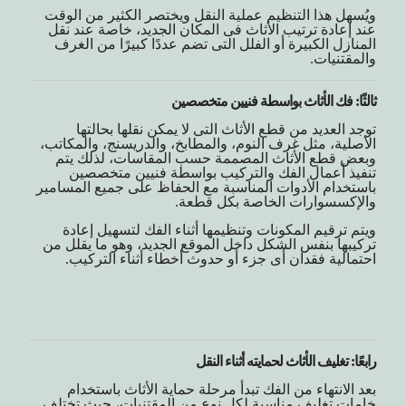
ويُسهل هذا التنظيم عملية النقل ويختصر الكثير من الوقت
عند إعادة ترتيب الأثاث فى المكان الجديد، خاصة عند نقل
المنازل الكبيرة أو الفلل التى تضم عددًا كبيرًا من الغرف
والمقتنيات.
ثالثًا: فك الأثاث بواسطة فنيين متخصصين
توجد العديد من قطع الأثاث التى لا يمكن نقلها بحالتها
الأصلية، مثل غرف النوم، والمطابخ، والدريسنج، والمكاتب،
وبعض قطع الأثاث المصممة حسب المقاسات، لذلك يتم
تنفيذ أعمال الفك والتركيب بواسطة فنيين متخصصين
باستخدام الأدوات المناسبة مع الحفاظ على جميع المسامير
والإكسسوارات الخاصة بكل قطعة.
ويتم ترقيم المكونات وتنظيمها أثناء الفك لتسهيل إعادة
تركيبها بنفس الشكل داخل الموقع الجديد، وهو ما يقلل من
احتمالية فقدان أى جزء أو حدوث أخطاء أثناء التركيب.
رابعًا: تغليف الأثاث لحمايته أثناء النقل
بعد الانتهاء من الفك تبدأ مرحلة حماية الأثاث باستخدام
خامات تغليف مناسبة لكل نوع من المقتنيات، حيث تختلف