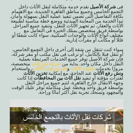
فى
شركة الأصيل
نقدم خدمة متكاملة لنقل الأثاث داخل
التجمع الخامس وجميع مناطق القاهرة الجديدة، مع الاهتمام
بكافة التفاصيل التى تضمن تنفيذ عملية النقل بسهولة وأمان.
تبدأ الخدمة من المعاينة المبدئية ووضع خطة مناسبة لطبيعة
الأثاث والعقار، ثم تجهيز الأثاث للنقل، وتنفيذ جميع المراحل
بواسطة فريق متخصص يمتلك الخبرة فى التعامل مع
مختلف أنواع الأثاث والوحدات السكنية، سواء كانت شققًا أو
فللًا أو مكاتب أو مقرات إدارية.
سواء كنت تنتقل من شقة إلى أخرى داخل التجمع الخامس،
أو تنقل فيلا بالكامل، أو ترغب فى نقل مكتب أو مقر شركة،
فإن شركة الأصيل توفر جميع الخدمات المرتبطة بعملية
النقل داخل مكان واحد. بداية من
شركة نقل أثاث
متخصصة،
مرورًا بخدمات
تغليف الأثاث
و
فك وتركيب الأثاث
، واستخدام
ونش رفع الأثاث
عند الحاجة، مع إمكانية
تخزين الأثاث
لفترات مؤقتة أو تنفيذ
نقل أثاث بين المحافظات
إذا كانت
وجهة الانتقال خارج القاهرة، لتتم جميع مراحل النقل
بواسطة فريق واحد وبخطة عمل متكاملة توفر عليك الوقت
والمجهود وتمنحك تجربة نقل أكثر أمانًا وراحة.