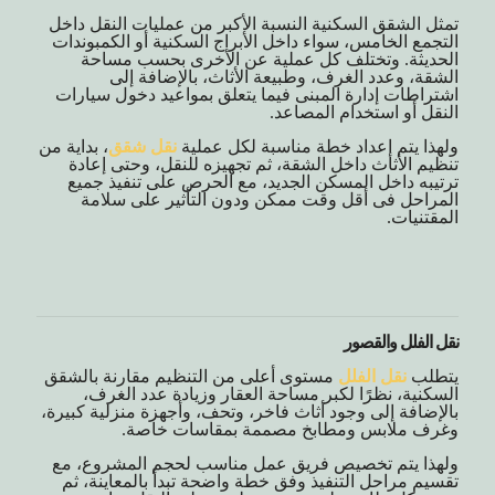
تمثل الشقق السكنية النسبة الأكبر من عمليات النقل داخل
التجمع الخامس، سواء داخل الأبراج السكنية أو الكمبوندات
الحديثة. وتختلف كل عملية عن الأخرى بحسب مساحة
الشقة، وعدد الغرف، وطبيعة الأثاث، بالإضافة إلى
اشتراطات إدارة المبنى فيما يتعلق بمواعيد دخول سيارات
النقل أو استخدام المصاعد.
ولهذا يتم إعداد خطة مناسبة لكل عملية
نقل شقق
، بداية من
تنظيم الأثاث داخل الشقة، ثم تجهيزه للنقل، وحتى إعادة
ترتيبه داخل المسكن الجديد، مع الحرص على تنفيذ جميع
المراحل فى أقل وقت ممكن ودون التأثير على سلامة
المقتنيات.
نقل الفلل والقصور
يتطلب
نقل الفلل
مستوى أعلى من التنظيم مقارنة بالشقق
السكنية، نظرًا لكبر مساحة العقار وزيادة عدد الغرف،
بالإضافة إلى وجود أثاث فاخر، وتحف، وأجهزة منزلية كبيرة،
وغرف ملابس ومطابخ مصممة بمقاسات خاصة.
ولهذا يتم تخصيص فريق عمل مناسب لحجم المشروع، مع
تقسيم مراحل التنفيذ وفق خطة واضحة تبدأ بالمعاينة، ثم