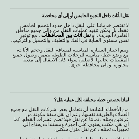
نقل الأثاث داخل التجمع الخامس أو إلى أى محافظة
لا تقتصر خدماتنا على النقل داخل حدود التجمع الخامس
فقط، بل يمكن تنفيذ عمليات
النقل
من وإلى جميع مناطق
القاهرة الجديدة، أو
نقل أثاث بين المحافظات
، مع توفير
نفس مستوى العناية فى الفك والتغليف والتحميل والتركيب.
ويتم اختيار السيارة المناسبة لمسافة النقل وحجم الأثاث،
مع وضع خطة مناسبة للرحلات الطويلة تضمن وصول جميع
المقتنيات بحالتها الأصلية، سواء كان الانتقال إلى مدينة
مجاورة أو إلى محافظة أخرى.
لماذا نخصص خطة مختلفة لكل عملية نقل؟
من الأخطاء الشائعة أن تتعامل بعض شركات النقل مع جميع
العملاء بالطريقة نفسها، رغم أن نقل شقة مكونة من
غرفتين يختلف تمامًا عن نقل فيلا تضم عشرات القطع، كما
أن نقل مكتب يحتوى على أجهزة ومستندات يحتاج إلى
تجهيزات تختلف عن نقل منزل سكنى.
لهذا لا نعتمد على حلول ثابتة، بل يتم إعداد خطة تنفيذ تناسب