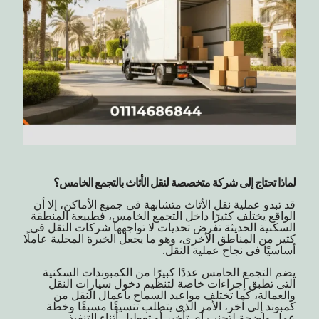
لماذا تحتاج إلى شركة متخصصة لنقل الأثاث بالتجمع الخامس؟
قد تبدو عملية نقل الأثاث متشابهة فى جميع الأماكن، إلا أن
الواقع يختلف كثيرًا داخل التجمع الخامس، فطبيعة المنطقة
السكنية الحديثة تفرض تحديات لا تواجهها شركات النقل فى
كثير من المناطق الأخرى، وهو ما يجعل الخبرة المحلية عاملًا
أساسيًا فى نجاح عملية النقل.
يضم التجمع الخامس عددًا كبيرًا من الكمبوندات السكنية
التى تطبق إجراءات خاصة لتنظيم دخول سيارات النقل
والعمالة، كما تختلف مواعيد السماح بأعمال النقل من
كمبوند إلى آخر، الأمر الذى يتطلب تنسيقًا مسبقًا وخطة
عمل واضحة لتجنب أى تأخير أو تعطيل أثناء التنفيذ.