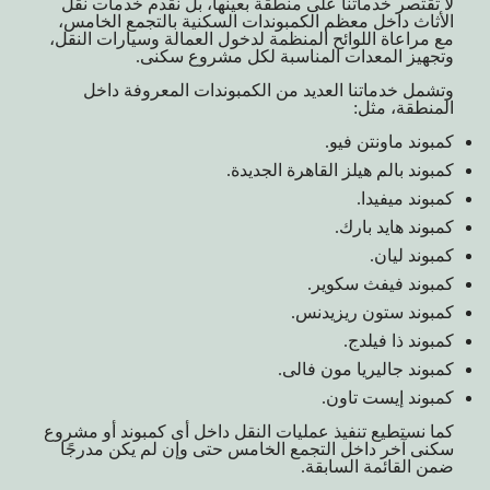
لا تقتصر خدماتنا على منطقة بعينها، بل نقدم خدمات نقل
الأثاث داخل معظم الكمبوندات السكنية بالتجمع الخامس،
مع مراعاة اللوائح المنظمة لدخول العمالة وسيارات النقل،
وتجهيز المعدات المناسبة لكل مشروع سكنى.
وتشمل خدماتنا العديد من الكمبوندات المعروفة داخل
المنطقة، مثل:
كمبوند ماونتن فيو.
كمبوند بالم هيلز القاهرة الجديدة.
كمبوند ميفيدا.
كمبوند هايد بارك.
كمبوند ليان.
كمبوند فيفث سكوير.
كمبوند ستون ريزيدنس.
كمبوند ذا فيلدج.
كمبوند جاليريا مون فالى.
كمبوند إيست تاون.
كما نستطيع تنفيذ عمليات النقل داخل أى كمبوند أو مشروع
سكنى آخر داخل التجمع الخامس حتى وإن لم يكن مدرجًا
ضمن القائمة السابقة.