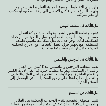
ولهذا يتم التخطيط المسبق لعملية النقل بما يتناسب مع
طبيعة الموقع، سواء كان الانتقال إلى وحدة سكنية أو مكتب
أو مقر شركة.
نقل الأثاث فى منطقة اللوتس
تشهد منطقة اللوتس الشمالية والجنوبية حركة انتقال
مستمرة نتيجة التوسع العمرانى وتسليم العديد من الوحدات
السكنية، لذلك نوفر خدمات نقل متكاملة تناسب طبيعة
المنطقة، مع تجهيز فرق العمل للتعامل مع الأبراج السكنية
الحديثة والأدوار المرتفعة بكفاءة عالية.
نقل الأثاث فى النرجس والياسمين
تضم منطقتا النرجس والياسمين عددًا كبيرًا من الفلل
والمنازل السكنية، وهو ما يتطلب خبرة فى نقل الأثاث الكبير
والقطع الفاخرة، مع الاهتمام بتنظيم مراحل الفك والتغليف
والتحميل بما يحافظ على جميع المقتنيات حتى الوصول إلى
الموقع الجديد.
نقل الأثاث فى البنفسج
تتميز منطقة البنفسج بتنوع الوحدات السكنية بين الفلل
والمبانى السكنية، لذلك تختلف احتياجات العملاء من عملية