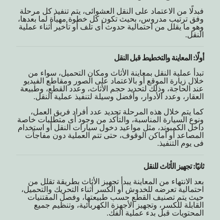
فبدلًا من الاعتماد على النقل العشوائى، يتم تنفيذ كل مرحلة
وفق ترتيب مدروس، بحيث تكون كل خطوة مهيأة لما بعدها،
وهو ما يقلل من احتمالية حدوث أى تلف أو تأخير أثناء عملية
النقل.
أولًا: المعاينة والتخطيط قبل النقل
تبدأ عملية النقل بمعاينة الأثاث ومكان التحميل، سواء من
خلال زيارة الموقع أو بالاعتماد على الصور ومقاطع الفيديو
عند الحاجة، وذلك لتحديد حجم الأثاث، وعدد القطع، وطبيعة
العقار، وعدد الأدوار، وأفضل وسيلة لتنفيذ عملية النقل.
كما يتم خلال هذه المرحلة تحديد عدد أفراد فريق العمل،
ونوع السيارة المناسبة، والتأكد من وجود أى متطلبات خاصة
داخل الكمبوند، مثل مواعيد دخول سيارات النقل أو استخدام
المصاعد أو أماكن الوقوف، حتى تتم العملية دون مفاجآت
فى يوم التنفيذ.
ثانيًا: تجهيز الأثاث للنقل
بعد الانتهاء من المعاينة يبدأ تجهيز الأثاث بطريقة تقلل من
احتمالية تعرضه للخدوش أو الكسر أثناء التحريك والتحميل،
حيث يتم تصنيف القطع حسب طبيعتها، وفصل المقتنيات
القابلة للكسر، وتجهيز الأجهزة الكهربائية، وتنظيم جميع
المحتويات قبل بدء عملية الفك.