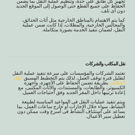
تجهيز كل طابق على حدة، وتنظيم عملية النقل بما يضمن
الحفاظ على جميع القطع حتى الوصول إلى الموقع الجديد
دون أى تلف.
كما يتم الاهتمام بالمناطق الخارجية مثل أثاث الحدائق،
والمجالس الخارجية، والمظلات، إذا كانت ضمن عملية
النقل، لضمان تنفيذ الخدمة بصورة متكاملة.
نقل المكاتب والشركات
تعتمد الشركات والمؤسسات على سرعة تنفيذ عملية النقل
لتقليل فترة توقف العمل، لذلك يتم التخطيط المسبق
ل
نقل
المكاتب
بطريقة تضمن الحفاظ على الأجهزة، وأجهزة
الكمبيوتر، والطابعات، والمستندات، والأثاث المكتبى، مع
إعادة ترتيبها داخل المقر الجديد وفق احتياجات العميل.
ويتم تنفيذ عمليات النقل فى المواعيد المناسبة لطبيعة
النشاط، سواء خلال الإجازات أو خارج ساعات العمل، بما
يساعد على استئناف النشاط فى أسرع وقت ممكن دون
تعطيل سير الأعمال.