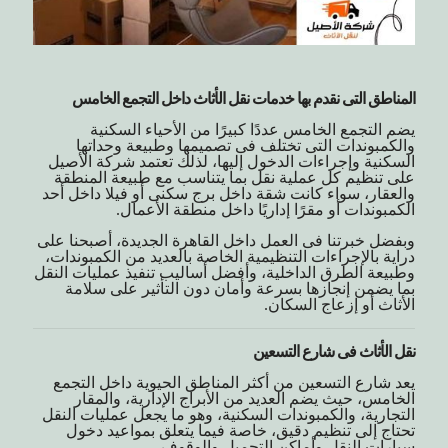
المناطق التى نقدم بها خدمات نقل الأثاث داخل التجمع الخامس
يضم التجمع الخامس عددًا كبيرًا من الأحياء السكنية
والكمبوندات التى تختلف فى تصميمها وطبيعة وحداتها
السكنية وإجراءات الدخول إليها، لذلك تعتمد شركة الأصيل
على تنظيم كل عملية نقل بما يتناسب مع طبيعة المنطقة
والعقار، سواء كانت شقة داخل برج سكنى أو فيلا داخل أحد
الكمبوندات أو مقرًا إداريًا داخل منطقة الأعمال.
وبفضل خبرتنا فى العمل داخل القاهرة الجديدة، أصبحنا على
دراية بالإجراءات التنظيمية الخاصة بالعديد من الكمبوندات،
وطبيعة الطرق الداخلية، وأفضل أساليب تنفيذ عمليات النقل
بما يضمن إنجازها بسرعة وأمان دون التأثير على سلامة
الأثاث أو إزعاج السكان.
نقل الأثاث فى شارع التسعين
يعد شارع التسعين من أكثر المناطق الحيوية داخل التجمع
الخامس، حيث يضم العديد من الأبراج الإدارية، والمقار
التجارية، والكمبوندات السكنية، وهو ما يجعل عمليات النقل
تحتاج إلى تنظيم دقيق، خاصة فيما يتعلق بمواعيد دخول
سيارات النقل وأماكن التحميل والوقوف.