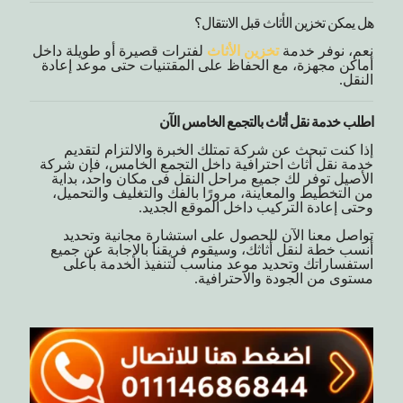
هل يمكن تخزين الأثاث قبل الانتقال؟
نعم، نوفر خدمة
تخزين الأثاث
لفترات قصيرة أو طويلة داخل
أماكن مجهزة، مع الحفاظ على المقتنيات حتى موعد إعادة
النقل.
اطلب خدمة نقل أثاث بالتجمع الخامس الآن
إذا كنت تبحث عن شركة تمتلك الخبرة والالتزام لتقديم
خدمة نقل أثاث احترافية داخل التجمع الخامس، فإن شركة
الأصيل توفر لك جميع مراحل النقل فى مكان واحد، بداية
من التخطيط والمعاينة، مرورًا بالفك والتغليف والتحميل،
وحتى إعادة التركيب داخل الموقع الجديد.
تواصل معنا الآن للحصول على استشارة مجانية وتحديد
أنسب خطة لنقل أثاثك، وسيقوم فريقنا بالإجابة عن جميع
استفساراتك وتحديد موعد مناسب لتنفيذ الخدمة بأعلى
مستوى من الجودة والاحترافية.