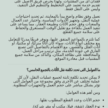
فقدان أى من المقتنيات. ولهذا يحرص فريق الأصيل على
تقديم خدمة تعتمد على التخطيط والتنظيم قبل التنفيذ،
وليس على النقل فقط.
نعمل وفق نظام واضح يبدأ بالمعاينة، ثم تحديد احتياجات
عملية النقل، وتجهيز الأدوات المناسبة، واختيار عدد العمال
والمعدات وفق حجم الأثاث وطبيعة العقار، مما يساعد على
تنفيذ العمل بكفاءة مع تقليل الوقت المستغرق والحفاظ
على سلامة جميع القطع.
كما نلتزم بالمواعيد المتفق عليها، ونوفر فريقًا مدربًا للتعامل
مع مختلف أنواع الأثاث، سواء كان أثاثًا منزليًا، أو مكتبيًا، أو
أثاث الفلل والقصور، مع الاهتمام بالتفاصيل التى تصنع
الفارق فى جودة الخدمة، مثل ترتيب مراحل العمل،
والمحافظة على نظافة المكان، والتأكد من سلامة جميع
المقتنيات قبل مغادرة الموقع.
ما العوامل التى تحدد تكلفة نقل الأثاث بالتجمع الخامس؟
لا يمكن تحديد تكلفة ثابتة لجميع عمليات النقل، لأن كل
عملية تختلف عن الأخرى وفق مجموعة من العوامل التى
تؤثر بشكل مباشر على حجم العمل والتجهيزات المطلوبة.
ومن أهم هذه العوامل:
حجم الأثاث وعدد القطع المطلوب نقلها.
نوع العقار (شقة، فيلا، مكتب أو مقر شركة).