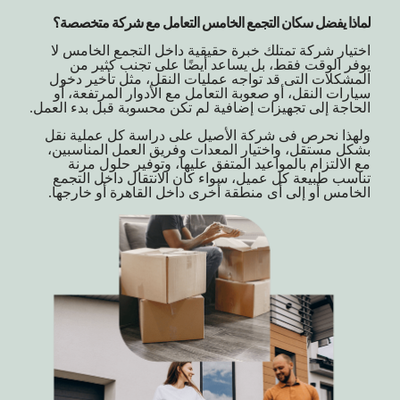
لماذا يفضل سكان التجمع الخامس التعامل مع شركة متخصصة؟
اختيار شركة تمتلك خبرة حقيقية داخل التجمع الخامس لا
يوفر الوقت فقط، بل يساعد أيضًا على تجنب كثير من
المشكلات التى قد تواجه عمليات النقل، مثل تأخير دخول
سيارات النقل، أو صعوبة التعامل مع الأدوار المرتفعة، أو
الحاجة إلى تجهيزات إضافية لم تكن محسوبة قبل بدء العمل.
ولهذا نحرص فى شركة الأصيل على دراسة كل عملية نقل
بشكل مستقل، واختيار المعدات وفريق العمل المناسبين،
مع الالتزام بالمواعيد المتفق عليها، وتوفير حلول مرنة
تناسب طبيعة كل عميل، سواء كان الانتقال داخل التجمع
الخامس أو إلى أى منطقة أخرى داخل القاهرة أو خارجها.