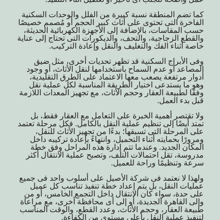
كما تضم المنطقة نسبة كبيرة من الفلل والوحدات السكنية
الفاخرة التى تحتوى على أثاث كبير الحجم أو مُصمم خصيصًا
حسب المقاسات، بالإضافة إلى الأجهزة الكهربائية الحديثة،
والقطع الزجاجية، والتحف، والديكورات التى تحتاج إلى عناية
خاصة أثناء الفك والتغليف والنقل وإعادة التركيب.
وفى الأبراج السكنية قد تظهر تحديات أخرى، مثل ضيق
المصاعد أو عدم السماح باستخدامها لنقل الأثاث، أو وجود
أدوار مرتفعة يصعب معها الاعتماد على الطرق التقليدية،
وهو ما يستدعى اختيار الطريقة المناسبة لكل عملية نقل
وفقًا لطبيعة العقار وحجم الأثاث، مع تجهيز المعدات اللازمة
قبل بدء العمل.
ولا تقتصر أهمية الخبرة على التعامل مع العقار فقط، بل
تمتد أيضًا إلى تنظيم عملية النقل بالكامل. فكل مرحلة تعتمد
على المرحلة التى تسبقها؛ بدءًا من تجهيز الأثاث للنقل،
ومرورًا بحمايته أثناء التحميل، وانتهاءً بإعادة تركيبه داخل
المكان الجديد. وعندما تتم إدارة هذه المراحل وفق خطة
مدروسة، تقل احتمالات التلف، وتصبح عملية الانتقال أكثر
سرعة وتنظيمًا وراحة للعميل.
ولهذا لا نعتمد فى شركة الأصيل على أسلوب واحد فى جميع
عمليات النقل، بل يتم إعداد خطة تنفيذ تناسب كل عميل
على حدة، سواء كان الانتقال داخل التجمع الخامس، أو من
وإلى القاهرة الجديدة، أو إلى أى محافظة أخرى، مع مراعاة
طبيعة العقار، وحجم الأثاث، وعدد القطع، والوقت المناسب
لتنفيذ عملية النقل بأعلى مستوى من الكفاءة.