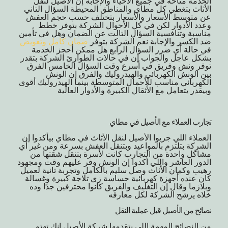
الخدمة متاحة في جميع الأحياء والإجابة إن الأصيل لنقل
الأثاث بتغطي كل مطاي والمناطق المحيطة السؤال التاني
عن متوسط الأسعار والأسعار بتختلف حسب حجم العفش
وعدد الأدوار لكن في كل الأحوال الشركة بتوفر خطط
مناسبة وتنافسية السؤال التالت عن الضمان وهل في تأمين
ضد الكسر والإجابة نعم الشركة بتوفر
ضمان كامل وتعويض
في حالة أي ضرر السؤال الرابع هل ممكن أحجز الخدمة
بشكل عاجل والجواب إن في حالات الطوارئ الشركة بتقدر
توفر ونش وفريق في أسرع وقت السؤال الخامس الفرق
بين الونش الكهربائي والهيدروليك والفرق إن الونش
الكهربائي مناسب للأحمال المتوسطة بينما الهيدروليك أقوى
وبيقدر يتعامل مع الأثقال الكبيرة والأدوار العالية
تجارب العملاء مع الأصيل في مطاي
العملاء اللي جربوا الأصيل لنقل الأثاث في مطاي بيأكدوا إن
الشركة بتلتزم بالمواعيد وبتنقل العفش بسرعة ومن غير أي
مشاكل واحدة من التجارب كانت لأسرة بتنقل شقتها من
الدور العاشر واللي أكدوا إن الونش وفر عليهم وقت ومجهود
رهيب وكمان الأثاث وصل سليم بالكامل وتجربة تانية لعميل
كان عنده أجهزة كهربائية حساسة زي تلاجة كبيرة وغسالة
وبلازما وقال إن التغليف والفريق كانوا محترفين جدًا وده
خلاه يرشح الشركة لكل معارفه
نصائح من الأصيل قبل عملية النقل
من النصائح المهمة اللي بتقدمها شركة الأصيل إنك تهتم