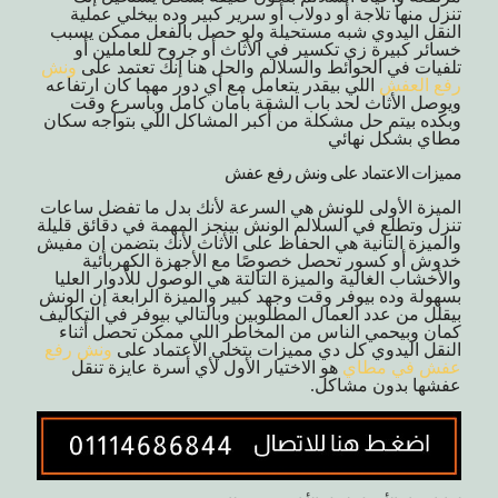
تنزل منها تلاجة أو دولاب أو سرير كبير وده بيخلي عملية
النقل اليدوي شبه مستحيلة ولو حصل بالفعل ممكن يسبب
خسائر كبيرة زي تكسير في الأثاث أو جروح للعاملين أو
تلفيات في الحوائط والسلالم والحل هنا إنك تعتمد على
ونش
رفع العفش
اللي بيقدر يتعامل مع أي دور مهما كان ارتفاعه
ويوصل الأثاث لحد باب الشقة بأمان كامل وبأسرع وقت
وبكده بيتم حل مشكلة من أكبر المشاكل اللي بتواجه سكان
مطاي بشكل نهائي
مميزات الاعتماد على ونش رفع عفش
الميزة الأولى للونش هي السرعة لأنك بدل ما تفضل ساعات
تنزل وتطلع في السلالم الونش بينجز المهمة في دقائق قليلة
والميزة التانية هي الحفاظ على الأثاث لأنك بتضمن إن مفيش
خدوش أو كسور تحصل خصوصًا مع الأجهزة الكهربائية
والأخشاب الغالية والميزة التالتة هي الوصول للأدوار العليا
بسهولة وده بيوفر وقت وجهد كبير والميزة الرابعة إن الونش
بيقلل من عدد العمال المطلوبين وبالتالي بيوفر في التكاليف
كمان وبيحمي الناس من المخاطر اللي ممكن تحصل أثناء
النقل اليدوي كل دي مميزات بتخلي الاعتماد على
ونش رفع
عفش في مطاي
هو الاختيار الأول لأي أسرة عايزة تنقل
عفشها بدون مشاكل.