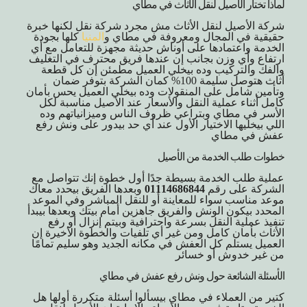
لماذا تختار الأصيل لنقل الأثاث في مطاي
شركة الأصيل لنقل الأثاث مش مجرد شركة نقل لكنها خبرة
حقيقية في المجال ومعروفة في مطاي و
المنيا
كلها بجودة
الخدمة واعتمادها على أوناش حديثة مجهزة للتعامل مع أي
ارتفاع وأي وزن بجانب إن عندها فريق محترف في التغليف
والفك والتركيب وده بيخلي العميل مطمئن إن كل قطعة
أثاث هتوصل سليمة 100% كمان الشركة بتوفر ضمان
وتأمين شامل على المنقولات وده بيخلي العميل يحس بأمان
كامل أثناء عملية النقل والأسعار عند الأصيل مناسبة لكل
الأسر في مطاي وبتراعي ظروف الناس وميزانياتهم وده
اللي بيخليها الاختيار الأول عند أي حد بيدور على ونش رفع
عفش في مطاي
خطوات طلب الخدمة من
الأصيل
عملية طلب الخدمة بسيطة جدًا أول خطوة إنك تتواصل مع
الشركة على رقم
01114686844
وبعدها الفريق بيحدد معاك
موعد مناسب سواء للمعاينة أو للنقل المباشر وفي الموعد
المحدد بيكون الونش والفريق جاهزين أمام بيتك وبعدها بيبدأ
تنفيذ عملية النقل بسرعة واحترافية وبيتم إنزال أو رفع
الأثاث بأمان كامل ومن غير أي تلفيات والخطوة الأخيرة إن
العميل يستلم كل العفش في مكانه الجديد وهو سليم تمامًا
من غير خدوش أو خسائر
الأسئلة الشائعة حول
ونش رفع عفش في مطاي
كتير من العملاء في مطاي بيسألوا أسئلة متكررة أولها هل