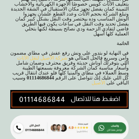
بتغليف الأثاث كويس خصوصًا الأجهزة الكهربائية والأخشاب
الثمينة كمان يفضل تجهز مكان الاستقبال في الشقة الجديدة
وتبلغ الشركة بحجم الأثاث وعدد القطع علشان يجهزوا
الونش المناسب وده بيختصر وقت النقل بشكل كبير كمان
يفضل تحديد وقت النقل في ساعات يكون فيها الطريق
فاضي لتفادي الزحمة ودي نصائح بسيطة لكنها بتخلي
العملية كلها أسهل
الخاتمة
في النهاية لو بتدور على ونش رفع عفش في مطاي مضمون
وآمن وسريع فالحل المثالي هو
شركة الأصيل لنقل الأثاث
اللي بتوفرلك أوناش حديثة وفريق محترف وضمان شامل
وأسعار مناسبة كمان الشركة معروفة بسمعتها الطيبة
وسط العملاء في مطاي والمنيا كلها فلو عندك انتقال قريب
كل اللي عليك إنك تتواصل على الرقم
01114686844
وسيب
الباقي على
الأصيل