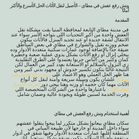
ونش رفع عفش في مطاي – الأصيل لنقل الأثاث الحل الأسرع والأكثر
أمانًا
المقدمة
في مدينة مطاي التابعة لمحافظة المنيا بقت مشكلة نقل
العفش واحدة من أكبر التحديات اللي بتواجه الأسر سواء عند
الانتقال لشقة جديدة أو عند تجديد المنزل فالأثاث بيكون
ضخم ووزنه تقيل والشوارع في مطاي في بعض المناطق
ضيقة جدًا بالإضافة لوجود عمارات سكنية متعددة الأدوار وده
بيخلي إنزال أو رفع الأثاث بشكل يدوي عملية صعبة وخطيرة
كمان وكثير من الناس جربوا يعتمدوا على الطرق التقليدية
زي النزول بالسلالم أو الاستعانة بعدد كبير من العمال لكن
النتيجة غالبًا بتكون تكسير خدوش أو مجهود بدني كبير ومن
هنا ظهر الحل العملي وهو الاعتماد على
ونش رفع عفش في
مطاي
علشان يكون وسيلة سريعة وآمنة لنقل كل أنواع
الأثاث مهما كان حجمه أو وزنه وهنا بيجي دور
شركة الأصيل
لنقل الأثاث
باعتبارها واحدة من الشركات المتخصصة اللي
وفرت الخدمة لسنين طويلة وبجودة عالية وضمان شامل
أهمية استخدام ونش رفع العفش في مطاي
سكان مطاي بيعانوا بشكل متكرر لما ييجوا ينقلوا عفشهم
سواء داخل المدينة أو خارجها لأن طبيعة المباني في
المنطقة أغلبها عمارات متعددة الأدوار وفيها شقق في أدوار
مرتفعة وأحيانًا السلالم بتكون ضيقة بشكل يستحيل إنك