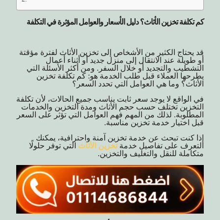
كم تكلفة تخزين الأثاث؟ دليل الأسعار والعوامل المؤثرة في التكلفة
قد يحتاج الكثير من الأشخاص إلى تخزين الأثاث لفترة مؤقتة
أو طويلة عند الانتقال إلى منزل جديد أو أثناء أعمال
التشطيب والتجديد أو خلال السفر. ومن أكثر الأسئلة التي
يطرحها العملاء قبل طلب الخدمة هو: كم تكلفة تخزين
الأثاث؟ وما هي العوامل التي تحدد السعر؟
في الواقع لا يوجد سعر ثابت يناسب جميع الحالات، لأن تكلفة
التخزين تختلف حسب حجم الأثاث ومدة التخزين والخدمات
المطلوبة. لذلك من المهم فهم العوامل التي تؤثر على السعر
قبل اختيار خدمة تخزين مناسبة.
إذا كنت تبحث عن خدمة تخزين آمنة واحترافية، يمكنك
التعرف على تفاصيل خدمة
تخزين الأثاث
التي توفر حلولًا
متكاملة للنقل والتغليف والتخزين.