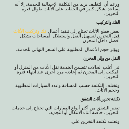
ورغم أن التغليف يزيد من التكلفة الإجمالية للخدمة، إلا أنه
يساعد بشكل كبير في الحفاظ على الأثاث طوال فترة
التخزين.
الفك والتركيب
بعض قطع الأثاث تحتاج إلى تنفيذ أعمال
فك وتركيب الأثاث
قبل التخزين لتسهيل النقل واستغلال المساحات بشكل
أفضل داخل المخزن.
ويؤثر حجم الأعمال المطلوبة على السعر النهائي للخدمة.
النقل من وإلى المخزن
في أغلب الحالات تتضمن الخدمة نقل الأثاث من المنزل أو
المكتب إلى المخزن ثم إعادته مرة أخرى عند انتهاء فترة
التخزين.
وتختلف التكلفة حسب المسافة وعدد السيارات المطلوبة
وحجم الأثاث.
تكلفة تخزين أثاث الشقق
تعتبر الشقق من أكثر أنواع العقارات التي تحتاج إلى خدمات
التخزين، خاصة أثناء الانتقال أو التجديد.
وتعتمد تكلفة التخزين على: