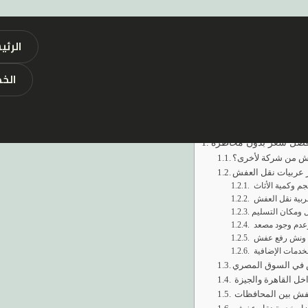
الرئي
الخ
محتويات المقالة
 أفضل سعر بدون مخاطرة
فش من شركة لأخرى؟
ر عربيات نقل العفش
م وكمية الأثاث
ربية نقل العفش
ل ومكان التسليم
وعدم وجود مصعد
 ونش رفع عفش
خدمات الإضافية
 في السوق المصري
ل القاهرة والجيزة
عفش بين المحافظات