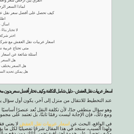
الفرق بين أرخص سعر وأف
لماذا السعر الر
كيف تحصل على أفضل سعر نقل ع
اطلب
اسأل ع
لا تختار بناء
اختر شركة 
اسعار عربيات نقل العفش مع شركة 
متى تحتاج عربية 
أسئلة شائعة عن اسعار 
هل السعر 
هل السعر يختلف
هل يمكن تحديد الس
اسعار عربيات نقل العفش – دليل شامل للتكلفة وكيف تختار أفضل سعر بدون م
عند التخطيط للانتقال من منزل إلى آخر، يكون أول سؤال
وهو سؤال منطقي جدًا، لأن تكلفة النقل تُعد عنصرًا أساسيًا 
ومع ذلك، فإن الإجابة ليست رقمًا ثابتًا، بل تعتمد على مجمو
في الواقع، البحث عن
اسعار عربيات نقل العفش
لا يعني ف
ولهذا السبب، ستجد في هذا المقال شرحًا تفصيليًا لكل ما
وكيف تحصل على خدمة احترافية تحمي أثاثك دون دفع مبالغ 