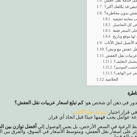
ضل خدمة نقل عفش
خيص قد يكلفك أكثر؟
فش بدون مخاطرة؟
 معاينة حقيقية
ن كل التفاصيل
ً على السعر فقط
لها موقع وتاريخ
الأصيل لنقل الأثاث
نقل عفش مع ونش؟
عربيات نقل العفش
يشمل التغليف؟
 حسب الموسم؟
عر عبر الهاتف؟
الخلاصة
خاطرة
 يدور في ذهن أي شخص هو:
كم تبلغ اسعار عربيات نقل العفش؟
في قرار اختيار
شركة نقل الأثاث
.
عة عوامل يجب فهمها جيدًا قبل اتخاذ أي قرار.
قط الرغبة في السعر الأرخص، بل يعني الوصول إلى
أفضل توازن بين ال
 يؤثر على أسعار نقل العفش، ومتوسط الأسعار في السوق، والفرق بين ا
مبالغ فيها.